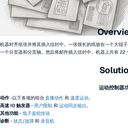
Overvi
机器对齐纸张并将其插入信封中。一张很长的纸放在一个大辊子
一个分页器和分页轴。然后将邮件插入信封中。机器上共有 22
Soluti
运动控制器
动作
-以下各项的组合
直播动作
和
速度运动
。
高速 IO 触发器
-
用户限制
和
运动同步输出
。
其他功能
-
电子齿轮传动
诊断
-
状态/故障
和
录音机