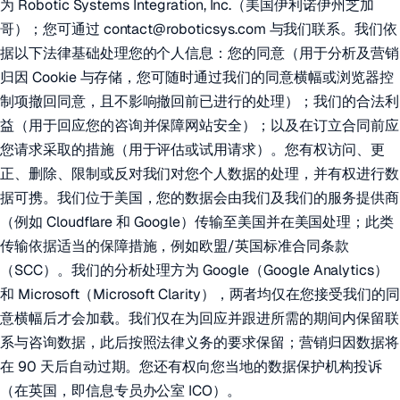
为 Robotic Systems Integration, Inc.（美国伊利诺伊州芝加
哥）；您可通过 contact@roboticsys.com 与我们联系。我们依
据以下法律基础处理您的个人信息：您的同意（用于分析及营销
归因 Cookie 与存储，您可随时通过我们的同意横幅或浏览器控
制项撤回同意，且不影响撤回前已进行的处理）；我们的合法利
益（用于回应您的咨询并保障网站安全）；以及在订立合同前应
您请求采取的措施（用于评估或试用请求）。您有权访问、更
正、删除、限制或反对我们对您个人数据的处理，并有权进行数
据可携。我们位于美国，您的数据会由我们及我们的服务提供商
（例如 Cloudflare 和 Google）传输至美国并在美国处理；此类
传输依据适当的保障措施，例如欧盟/英国标准合同条款
（SCC）。我们的分析处理方为 Google（Google Analytics）
和 Microsoft（Microsoft Clarity），两者均仅在您接受我们的同
意横幅后才会加载。我们仅在为回应并跟进所需的期间内保留联
系与咨询数据，此后按照法律义务的要求保留；营销归因数据将
在 90 天后自动过期。您还有权向您当地的数据保护机构投诉
（在英国，即信息专员办公室 ICO）。