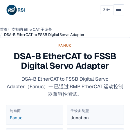
RSI
ZH
▾
首页
支持的 EtherCAT 子设备
DSA-B EtherCAT to FSSB Digital Servo Adapter
FANUC
DSA-B EtherCAT to FSSB
Digital Servo Adapter
DSA-B EtherCAT to FSSB Digital Servo
Adapter（Fanuc）— 已通过 RMP EtherCAT 运动控制
器兼容性测试。
制造商
子设备类型
Fanuc
Junction