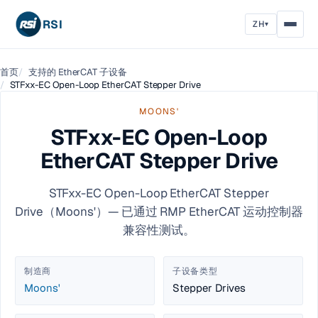
RSI
ZH
▾
首页
支持的 EtherCAT 子设备
STFxx-EC Open-Loop EtherCAT Stepper Drive
MOONS'
STFxx-EC Open-Loop
EtherCAT Stepper Drive
STFxx-EC Open-Loop EtherCAT Stepper
Drive（Moons'）— 已通过 RMP EtherCAT 运动控制器
兼容性测试。
制造商
子设备类型
Moons'
Stepper Drives