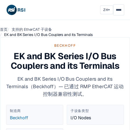
RSI
ZH
▾
首页
支持的 EtherCAT 子设备
EK and BK Series I/O Bus Couplers and its Terminals
BECKHOFF
EK and BK Series I/O Bus
Couplers and its Terminals
EK and BK Series I/O Bus Couplers and its
Terminals（Beckhoff）— 已通过 RMP EtherCAT 运动
控制器兼容性测试。
制造商
子设备类型
Beckhoff
I/O Nodes