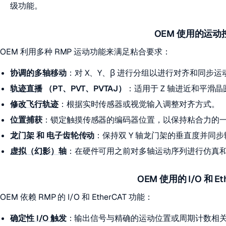
级功能。
OEM 使用的运动
OEM 利用多种 RMP 运动功能来满足粘合要求：
协调的多轴移动
：对 X、Y、β 进行分组以进行对齐和同步运
轨迹直播
（PT、PVT、PVTAJ）
：适用于 Z 轴进近和平滑
修改飞行轨迹
：根据实时传感器或视觉输入调整对齐方式。
位置捕获
：锁定触摸传感器的编码器位置，以保持粘合力的
龙门架
和
电子齿轮传动
：保持双 Y 轴龙门架的垂直度并同
虚拟（幻影）轴
：在硬件可用之前对多轴运动序列进行仿真
OEM 使用的 I/O 和 Et
OEM 依赖 RMP 的 I/O 和 EtherCAT 功能：
确定性 I/O 触发
：输出信号与精确的运动位置或周期计数相