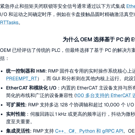
紧急停止和扭矩关闭联锁等安全信号通常通过以下方式集成
Eth
I/O 和运动之间确定时序，例如在卡盘接触晶圆时精确激活真
RTTasks
。
为什么 OEM 选择基于 PC 的 E
OEM 已经评估了传统的 PLC，但最终选择了基于 PC 的解决方
括：
统一控制器和 HMI
: RMP 固件在专用的实时操作系统核心上
PREEMPT_RT
），而 GUI 和分析则在其他内核上运行。
EtherCAT 和模块化 I/O
：内置的 EtherCAT 主设备支持与
简化的布线和广泛的设备兼容性 (
100 多台支持的 EtherCAT
可扩展性
: RMP 支持多达 128 个协调轴和超过 10,000 
实时性能
：伺服回路以 1 kHz 或更高的频率运行，抖动为微秒
度至关重要。
集成灵活性
: RMP 支持
C++、C#、Python 和 gRPC API
。O